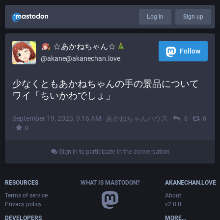
Log in
Sign up
☆あかねちゃん☆
Follow
@akane@akanechan.love
少なくともあかねちゃんの手の景品について
ワイ「ちいかわでしょ」
September 19, 2023, 9:16 AM
·
あかねちゃんハウス
·
·
0
0
·
0
Sign in to participate in the conversation
RESOURCES
WHAT IS MASTODON?
AKANECHAN.LOVE
Terms of service
About
Privacy policy
v2.8.0
DEVELOPERS
MORE…