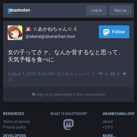
Log in
Sign up
☆あかねちゃん☆
Follow
@akane@akanechan.love
女の子ってさァ、なんか音するなと思って、
天気予報を食べに
August 1, 2025, 9:24 AM
·
あかねちゃんハウス
·
·
·
0
0
0
Sign in to participate in the conversation
RESOURCES
WHAT IS MASTODON?
AKANECHAN.LOVE
Terms of service
About
Privacy policy
v2.8.0
DEVELOPERS
MORE…