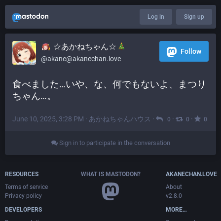
Log in
Sign up
☆あかねちゃん☆
Follow
@akane@akanechan.love
食べました…いや、な、何でもないよ、まつり
ちゃん…。
June 10, 2025, 3:28 PM
·
あかねちゃんハウス
·
·
·
0
0
0
Sign in to participate in the conversation
RESOURCES
WHAT IS MASTODON?
AKANECHAN.LOVE
Terms of service
About
Privacy policy
v2.8.0
DEVELOPERS
MORE…